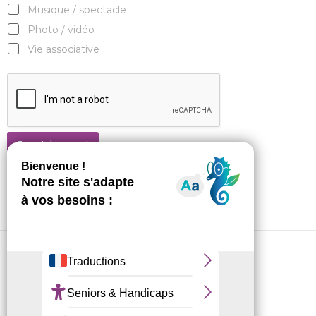
Musique / spectacle
Photo / vidéo
Vie associative
Je m'abonne !
CRL10 © 2026