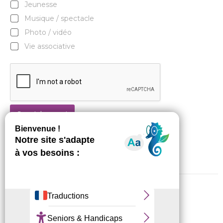
Jeunesse
Musique / spectacle
Photo / vidéo
Vie associative
Je m'abonne !