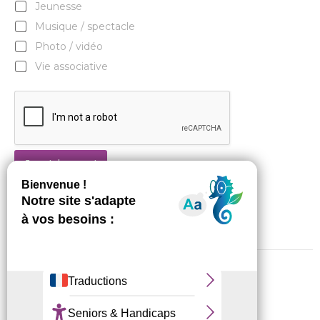
Jeunesse
Musique / spectacle
Photo / vidéo
Vie associative
Je m'abonne !