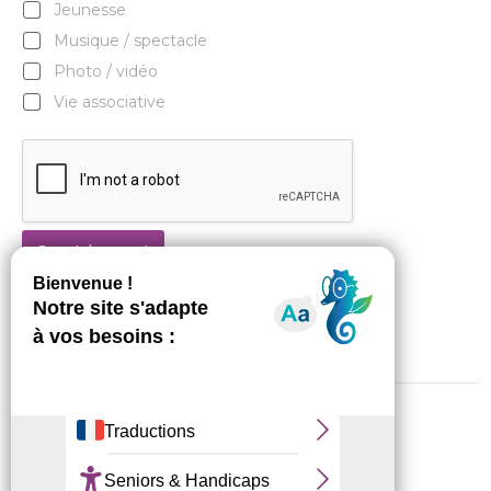
Jeunesse
Musique / spectacle
Photo / vidéo
Vie associative
Je m'abonne !