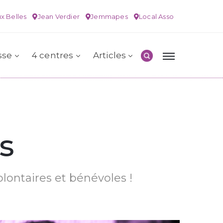
x Belles
Jean Verdier
Jemmapes
Local Asso
sse
4 centres
Articles
s
olontaires et bénévoles !