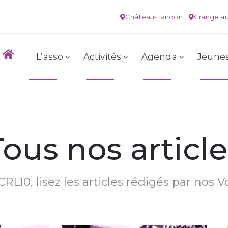
Château-Landon
Grange au
L’asso
Activités
Agenda
Jeune
Tous nos article
RL10, lisez les articles rédigés par nos V