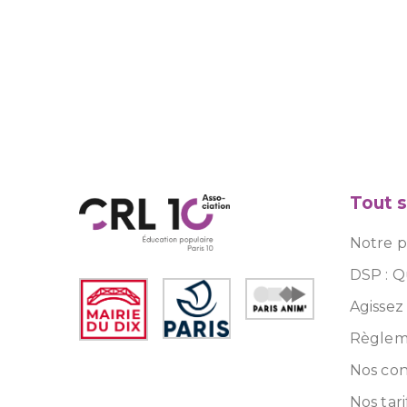
Tout s
Notre pr
DSP : Q
Agissez
Règleme
Nos con
Nos tari