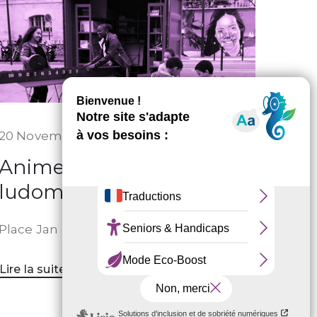
20 Novembre 2025
Animez la
ludomouv’ citoyenne
Place Jan Karski, Paris 10e
Lire la suite