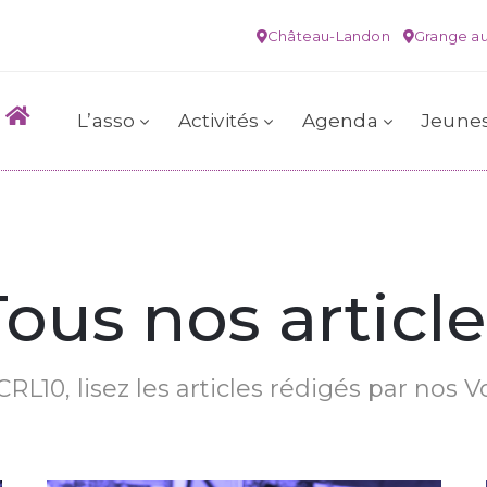
Château-Landon
Grange au
L’asso
Activités
Agenda
Jeune
Tous nos article
RL10, lisez les articles rédigés par nos V