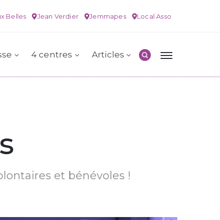
x Belles
Jean Verdier
Jemmapes
Local Asso
sse
4 centres
Articles
s
olontaires et bénévoles !