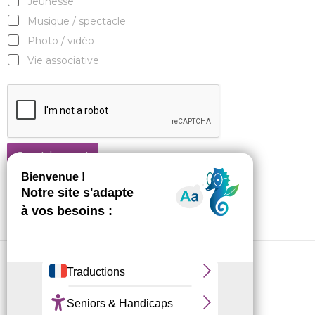
Jeunesse
Musique / spectacle
Photo / vidéo
Vie associative
Je m'abonne !