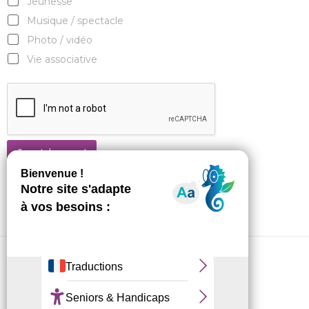
Jeunesse
Musique / spectacle
Photo / vidéo
Vie associative
Je m'abonne !