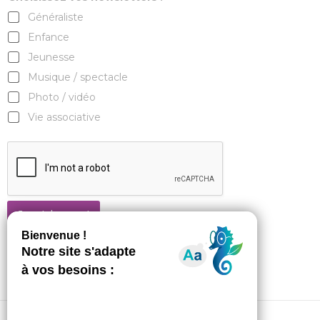
Généraliste
Enfance
Jeunesse
Musique / spectacle
Photo / vidéo
Vie associative
Je m'abonne !