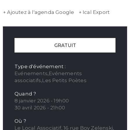
+ Ajoutez à l'agenda Google
+ Ical Export
GRATUIT
Type d'événement :
Evénements,Evénements
associatifs,Les Petits Poètes
Quand ?
8 janvier 2026 - 19h00
30 avril 2026 - 21h00
Où ?
Le Local Associatif, 16 rue Boy Zelenski,