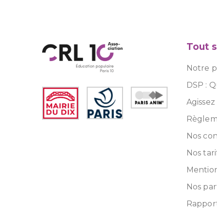
Tout s
Notre pr
DSP : Q
Agissez
Règleme
Nos con
Nos tari
Mention
Nos par
Rapport