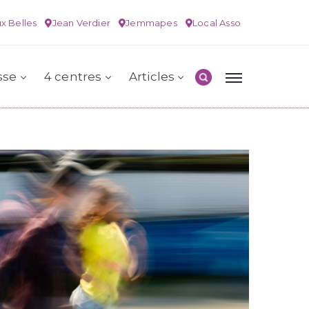
x Belles
Jean Verdier
Jemmapes
Local Asso
sse
4 centres
Articles