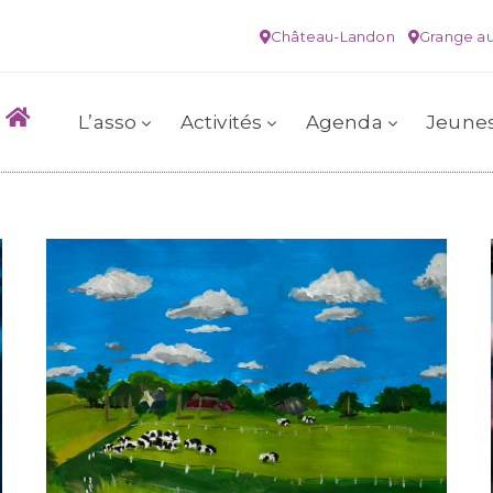
Château-Landon
Grange au
L’asso
Activités
Agenda
Jeune