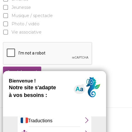
Jeunesse
Musique / spectacle
Photo / vidéo
Vie associative
Je m'abonne !