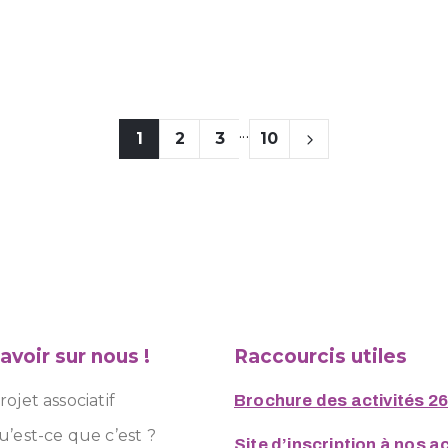
...
1
2
3
10
avoir sur nous !
Raccourcis utiles
ojet associatif
Brochure des activités 2
u’est-ce que c’est ?
Site d’inscription à nos ac