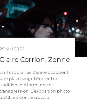
28 Mai 2026
Claire Corrion, Zenne
En Turquie, les Zenne occupent
une place singulière, entre
tradition, performance et
transgression. L’exposition photo
de Claire Corrion révèle