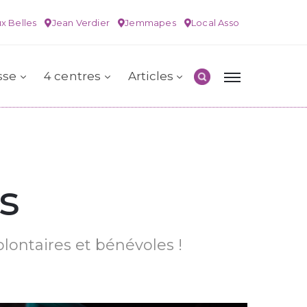
x Belles
Jean Verdier
Jemmapes
Local Asso
sse
4 centres
Articles
s
olontaires et bénévoles !