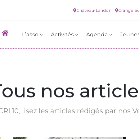
Château-Landon
Grange au
L’asso
Activités
Agenda
Jeune
Tous nos article
RL10, lisez les articles rédigés par nos V