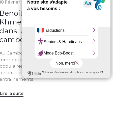
18 Février 2026
Benoît Durand, Kun
Khmer : des femmes
dans la boxe
cambodgienne
Au Cambodge, de jeunes
femmes issues des classes
populaires montent sur le ring
de boxe pour combattre. Entre
entraînements
Lire la suite