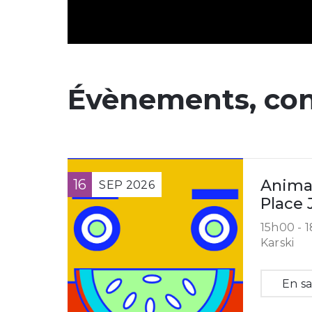
Évènements, con
16
Animat
SEP
2026
Place 
15h00 -
1
Karski
En sa