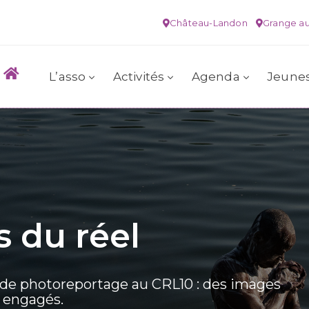
Château-Landon
Grange au
L’asso
Activités
Agenda
Jeune
s du réel
 de photoreportage au CRL10 : des images
s engagés.