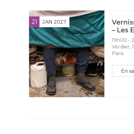
21
Vernis
JAN
2027
– Les 
19h00 -
2
Verdier, 
Paris
En sa