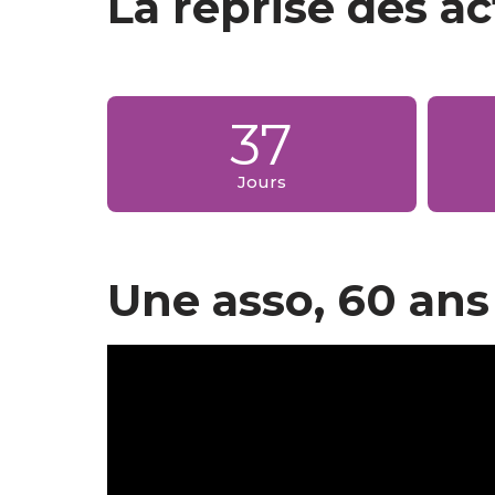
La reprise des act
37
Jours
Une asso, 60 ans