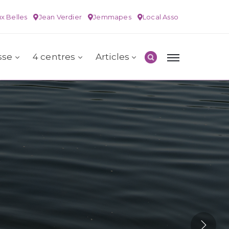
x Belles
Jean Verdier
Jemmapes
Local Asso
sse
4 centres
Articles