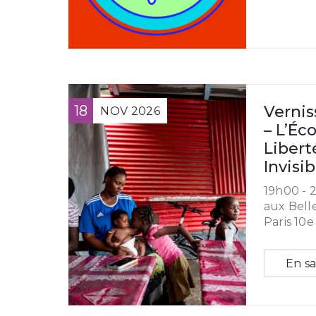
18
Vernis
NOV
2026
– L’Éco
Liberté
Invisib
19h00 -
2
aux Belle
Paris 10e
En sa