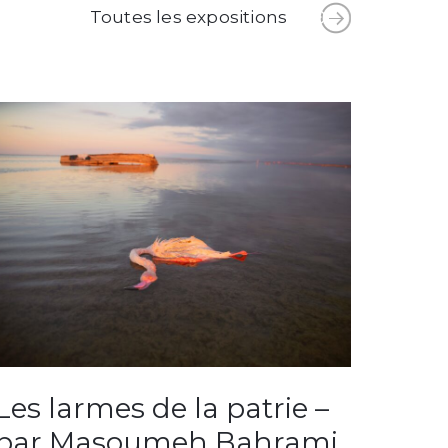
Toutes les expositions
Les larmes de la patrie –
À l
par Masoumeh Bahrami
blan