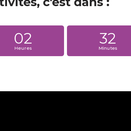
ivités, c'est dans :
02
32
Heures
Minutes