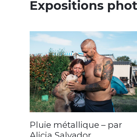
Expositions pho
té,
Pluie métallique – par
ar
Alicia Salvador