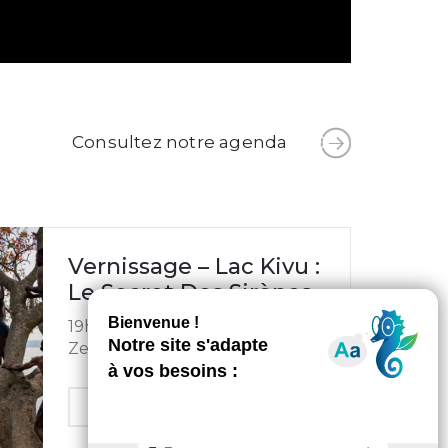
Consultez notre agenda
Vernissage – Lac Kivu :
Le Secret Des Sirènes
19h00 -
21h00 /
6 rue Boy
Zelenski, 75010 Paris
En savoir plus