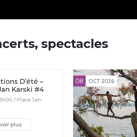
certs, spectacles
ions D’été –
08
OCT
2026
Jan Karski #4
8h00 /
Place Jan-
voir plus